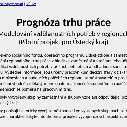
ení odpovědnosti
|
VÚPSV
Prognóza trhu práce
Modelování vzdělanostních potřeb v regionec
(Pilotní projekt pro Ústecký kraj)
ského sociálního fondu, operačního programu Lidské zdroje a zaměst
ání regionálního trhu práce z hlediska zaměstnání a vzdělání jeho úč
dikci vzdělanostních potřeb v příštích pěti letech a odhadnout šanci 
nu. Výsledné informace jsou určeny pracovníkům decizní sféry k získá
h možnostech a budoucích potřebách regionu, zaměstnavatelům pro
ezpečení vhodně vzdělaným personálem a konečně studentům a rodičů
 měnících se poměrů na pracovním trhu.
byly vytvořeny skupiny zaměstnání a skupiny vzdělání odpovídající 
ecký kraj.
ky popisují historický vývoj zaměstnanosti ve vybraných skupinách za
sné charakteristikytěchto skupin a predikci vývoje různých aspektů za