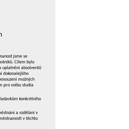
h
nanost jsme se
astníků. Cílem bylo
na uplatnění absolventů
ní dokonalejšího
 posouzení možných
m pro volbu studia
požadavkům konkrétního
městnání a vzdělání v
městnanosti v těchto