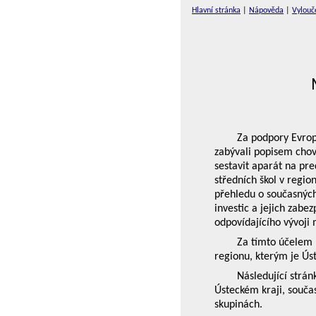
Hlavní stránka
|
Nápověda
|
Vylouč
Za podpory Evrop
zabývali popisem chov
sestavit aparát na pre
středních škol v regio
přehledu o současnýc
investic a jejich zab
odpovídajícího vývoji
Za tímto účelem 
regionu, kterým je Úst
Následující strán
Ústeckém kraji, souča
skupinách.